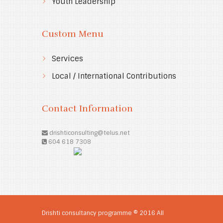
Youth Leadership
Custom Menu
Services
Local / International Contributions
Contact Information
drishticonsulting@telus.net
604 618 7308
Drishti consultancy programme © 2016 All