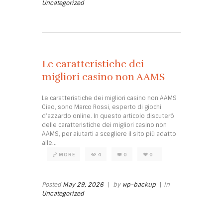
Uncategorized
Le caratteristiche dei
migliori casino non AAMS
Le caratteristiche dei migliori casino non AAMS
Ciao, sono Marco Rossi, esperto di giochi
d’azzardo online. In questo articolo discuterò
delle caratteristiche dei migliori casino non
AAMS, per aiutarti a scegliere il sito più adatto
alle...
MORE
4
0
0
Posted
May 29, 2026
|
by
wp-backup
|
in
Uncategorized