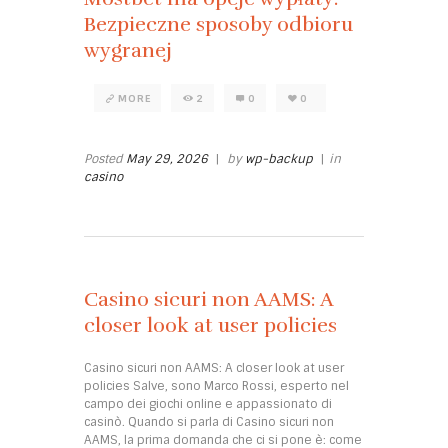
Bezpieczne sposoby odbioru
wygranej
MORE
2
0
0
Posted
May 29, 2026
|
by
wp-backup
|
in
casino
Casino sicuri non AAMS: A
closer look at user policies
Casino sicuri non AAMS: A closer look at user
policies Salve, sono Marco Rossi, esperto nel
campo dei giochi online e appassionato di
casinò. Quando si parla di Casino sicuri non
AAMS, la prima domanda che ci si pone è: come