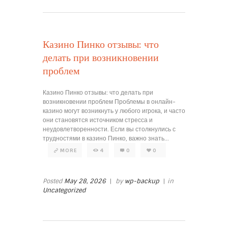
Казино Пинко отзывы: что
делать при возникновении
проблем
Казино Пинко отзывы: что делать при
возникновении проблем Проблемы в онлайн-
казино могут возникнуть у любого игрока, и часто
они становятся источником стресса и
неудовлетворенности. Если вы столкнулись с
трудностями в казино Пинко, важно знать...
MORE
4
0
0
Posted
May 28, 2026
|
by
wp-backup
|
in
Uncategorized